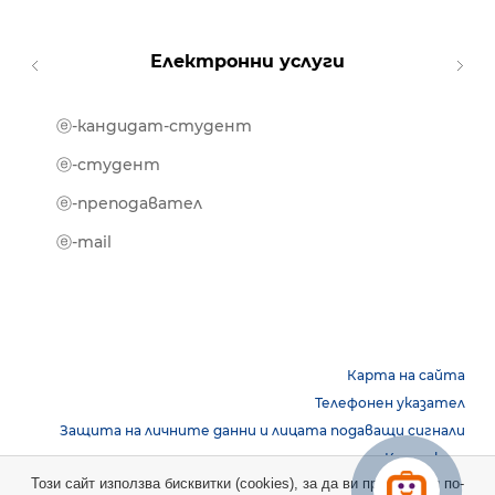
Електронни услуги
ⓔ-кандидат-студент
MOOD
ⓔ-биб
ⓔ-студент
ⓔ-кни
ⓔ-преподавател
ⓔ-trai
ⓔ-mail
Карта на сайта
Телефонен указател
Защита на личните данни и лицата подаващи сигнали
Контакти
Този сайт използва бисквитки (cookies), за да ви предостави по-