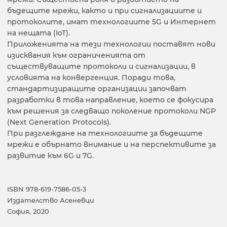
бъдещите мрежи, както и при сигнализациите и
протоколите, имат технологиите 5G и Интернет
на нещата (IoT).
Приложенията на тези технологии поставят нови
изисквания към ограниченията от
съществуващите протоколи и сигнализации, в
условията на конвергенция. Поради това,
стандартизиращите организации започват
разработки в това направление, което се фокусира
към решения за следващо поколение протоколи NGP
(Next Generation Protocols).
При разглеждане на технологиите за бъдещите
мрежи е обърнато внимание и на перспективите за
развитие към 6G и 7G.
ISBN 978-619-7586-05-3
Издателство Асеневци
София, 2020