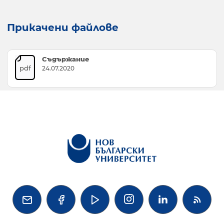
Прикачени файлове
Съдържание
pdf
24.07.2020



