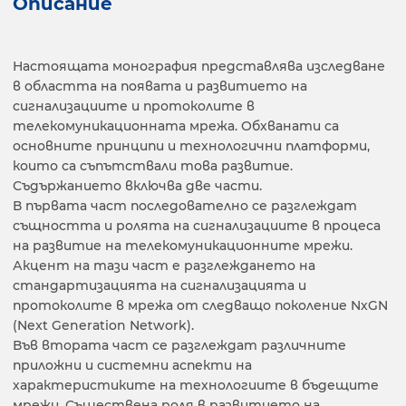
Описание
Настоящата монография представлява изследване
в областта на появата и развитието на
сигнализациите и протоколите в
телекомуникационната мрежа. Обхванати са
основните принципи и технологични платформи,
които са съпътствали това развитие.
Съдържанието включва две части.
В първата част последователно се разглеждат
същността и ролята на сигнализациите в процеса
на развитие на телекомуникационните мрежи.
Акцент на тази част е разглеждането на
стандартизацията на сигнализацията и
протоколите в мрежа от следващо поколение NхGN
(Next Generation Network).
Във втората част се разглеждат различните
приложни и системни аспекти на
характеристиките на технологиите в бъдещите
мрежи. Съществена роля в развитието на