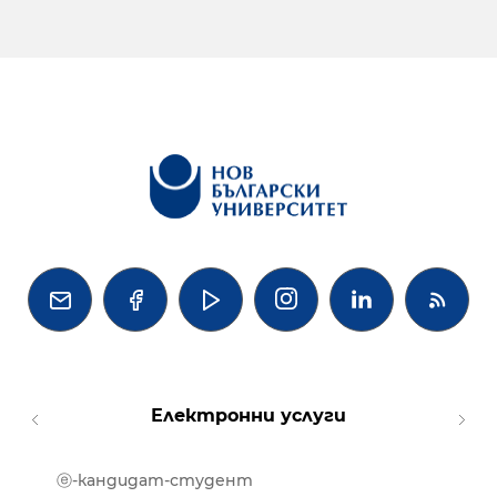




Електронни услуги
ⓔ-кандидат-студент
MOOD